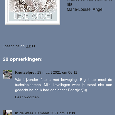
nja
Marie-Louise
Angel
Josephine
op
00:00
20 opmerkingen:
Knutselpret
19 maart 2021 om 06:11
Wat bijzonder foto s met beweging. Erg knap mooi de
fuchsiabloemen. Mijn lievelingen weet je totaal niet aan
gedacht ha ha ik had een ander Feestje :)))(
Beantwoorden
In de weer
19 maart 2021 om 09:08