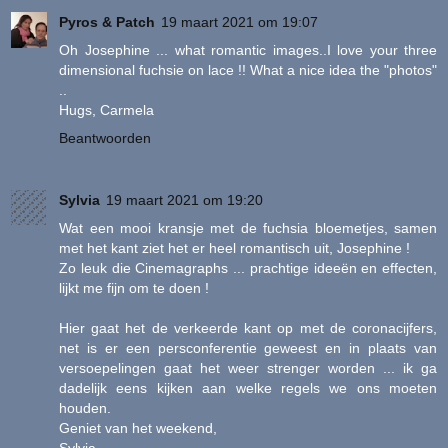
Pyros & Patch
19 maart 2021 om 19:07
Oh Josephine ... what romantic images..I love your three
dimensional fuchsie on lace !! What a nice idea the "photos"
..
Hugs, Carmela
Beantwoorden
Sylvia
19 maart 2021 om 19:20
Wat een mooi kransje met de fuchsia bloemetjes, samen
met het kant ziet het er heel romantisch uit, Josephine !
Zo leuk die Cinemagraphs ... prachtige ideeën en effecten,
lijkt me fijn om te doen !
Hier gaat het de verkeerde kant op met de coronacijfers,
net is er een persconferentie geweest en in plaats van
versoepelingen gaat het weer strenger worden ... ik ga
dadelijk eens kijken aan welke regels we ons moeten
houden.
Geniet van het weekend,
Sylvia