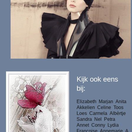
Kijk ook eens
bij:
Elizabeth
Marjan
Anita
Akkelien
Celine
Toos
Loes
Carmela
Albèrtje
Sandra
Nel
Petra
Annet
Conny
Lydia
Francoise
Annemarie
A