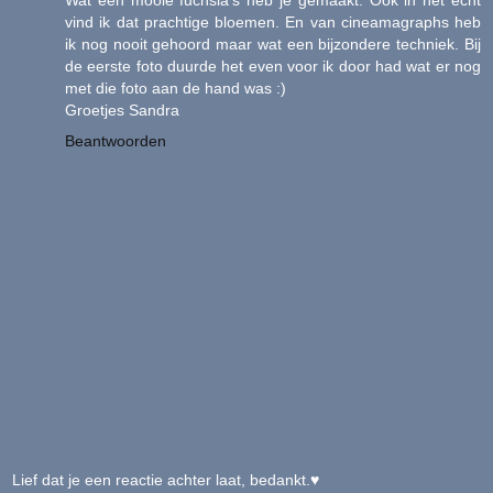
Wat een mooie fuchsia's heb je gemaakt. Ook in het echt
vind ik dat prachtige bloemen. En van cineamagraphs heb
ik nog nooit gehoord maar wat een bijzondere techniek. Bij
de eerste foto duurde het even voor ik door had wat er nog
met die foto aan de hand was :)
Groetjes Sandra
Beantwoorden
Lief dat je een reactie achter laat, bedankt.♥