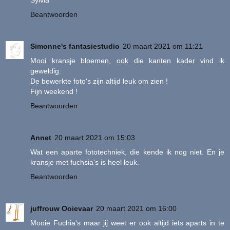
Beantwoorden
Simonne's fantasiestudio
20 maart 2021 om 11:21
Mooi kransje bloemen, ook die kanten kader vind ik
geweldig.
De bewerkte foto's zijn altijd leuk om zien !
Fijn weekend !
Beantwoorden
Annet
20 maart 2021 om 15:03
Wat een aparte fototechniek, die kende ik nog niet. En je
kransje met fuchsia's is heel leuk.
Beantwoorden
juffrouw Ooievaar
20 maart 2021 om 16:00
Mooie Fuchia's maar jij weet er ook altijd iets aparts in te